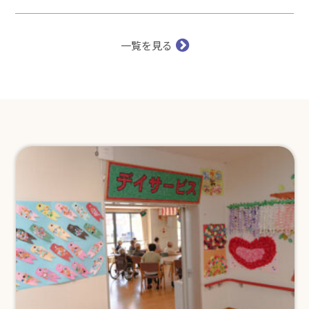
お
一覧を見る
知
ら
せ