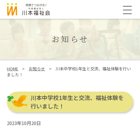
このページの本文へ
メ
ニ
ュ
ー
お知らせ
こ
HOME
>
お知らせ
>
川本中学校1年生と交流、福祉体験を行い
の
ました！
ペ
ー
ジ
川本中学校1年生と交流、福祉体験を
の
位
行いました！
置:
2023年10月20日