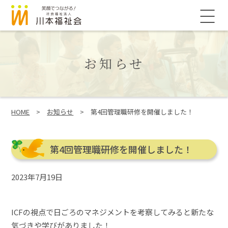
このページの本文へ
メ
ニ
ュ
ー
お知らせ
こ
HOME
>
お知らせ
>
第4回管理職研修を開催しました！
の
ペ
ー
第4回管理職研修を開催しました！
ジ
の
位
2023年7月19日
置:
ICFの視点で日ごろのマネジメントを考察してみると新たな
気づきや学びがありました！