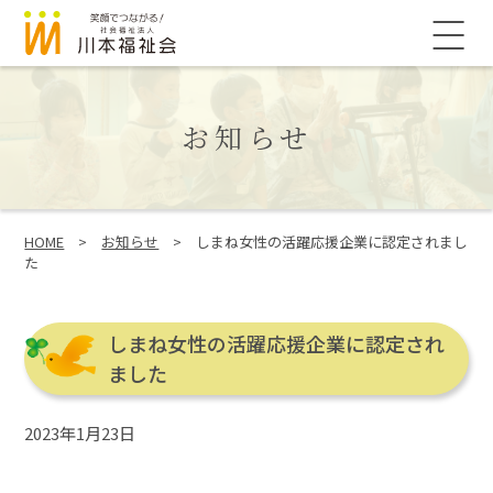
このページの本文へ
メ
ニ
ュ
ー
お知らせ
こ
HOME
>
お知らせ
>
しまね女性の活躍応援企業に認定されまし
の
た
ペ
ー
ジ
しまね女性の活躍応援企業に認定され
の
位
ました
置:
2023年1月23日