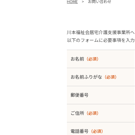
こ
HOME
>
お問い合わせ
の
ペ
ー
ジ
の
川本福祉会居宅介護支援事業所へ
位
以下のフォームに必要事項を入力
置:
お名前
（必須）
お名前ふりがな
（必須）
郵便番号
ご住所
（必須）
電話番号
（必須）